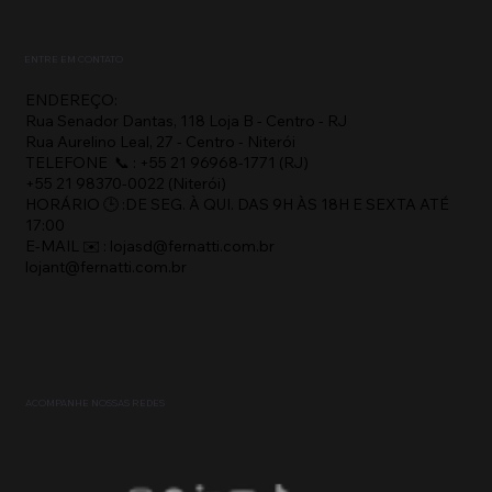
ENTRE EM CONTATO
ENDEREÇO:
Rua Senador Dantas, 118 Loja B - Centro - RJ
Rua Aurelino Leal, 27 - Centro - Niterói
TELEFONE 📞 : +55 21 96968-1771 (RJ)
+55 21 98370-0022 (Niterói)
HORÁRIO 🕒 :DE SEG. À QUI. DAS 9H ÀS 18H E SEXTA ATÉ
17:00
E-MAIL ✉️ : lojasd@fernatti.com.br
lojant@fernatti.com.br
ACOMPANHE NOSSAS REDES