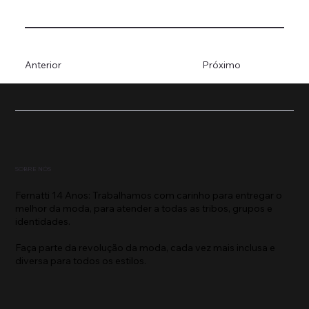
Anterior
Próximo
SOBRE NÓS
Fernatti 14 Anos: Trabalhamos com carinho para entregar o
melhor da moda, para atender a todas as tribos, grupos e
identidades.
Faça parte da revolução da moda, cada vez mais inclusa e
diversa para todos os estilos.