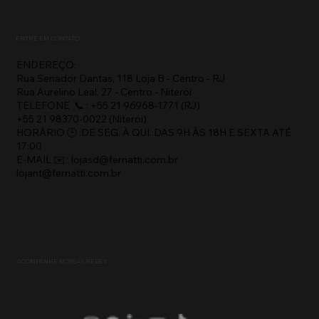
ENTRE EM CONTATO
ENDEREÇO:
Rua Senador Dantas, 118 Loja B - Centro - RJ
Rua Aurelino Leal, 27 - Centro - Niterói
TELEFONE 📞 : +55 21 96968-1771 (RJ)
+55 21 98370-0022 (Niterói)
HORÁRIO 🕒 :DE SEG. À QUI. DAS 9H ÀS 18H E SEXTA ATÉ
17:00
E-MAIL ✉️ : lojasd@fernatti.com.br
lojant@fernatti.com.br
ACOMPANHE NOSSAS REDES