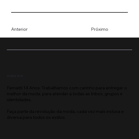
Anterior
Próximo
SOBRE NÓS
Fernatti 14 Anos: Trabalhamos com carinho para entregar o
melhor da moda, para atender a todas as tribos, grupos e
identidades.
Faça parte da revolução da moda, cada vez mais inclusa e
diversa para todos os estilos.