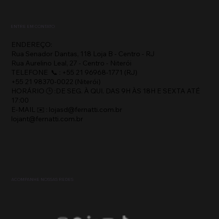
ENTRE EM CONTATO
ENDEREÇO:
Rua Senador Dantas, 118 Loja B - Centro - RJ
Rua Aurelino Leal, 27 - Centro - Niterói
TELEFONE 📞 : +55 21 96968-1771 (RJ)
+55 21 98370-0022 (Niterói)
HORÁRIO 🕒 :DE SEG. À QUI. DAS 9H ÀS 18H E SEXTA ATÉ
17:00
E-MAIL ✉️ : lojasd@fernatti.com.br
lojant@fernatti.com.br
ACOMPANHE NOSSAS REDES