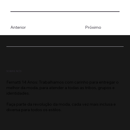
Anterior
Próximo
SOBRE NÓS
Fernatti 14 Anos: Trabalhamos com carinho para entregar o
melhor da moda, para atender a todas as tribos, grupos e
identidades.
Faça parte da revolução da moda, cada vez mais inclusa e
diversa para todos os estilos.