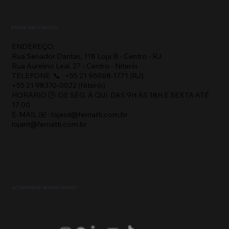
ENTRE EM CONTATO
ENDEREÇO:
Rua Senador Dantas, 118 Loja B - Centro - RJ
Rua Aurelino Leal, 27 - Centro - Niterói
TELEFONE 📞 : +55 21 96968-1771 (RJ)
+55 21 98370-0022 (Niterói)
HORÁRIO 🕒 :DE SEG. À QUI. DAS 9H ÀS 18H E SEXTA ATÉ
17:00
E-MAIL ✉️ : lojasd@fernatti.com.br
lojant@fernatti.com.br
ACOMPANHE NOSSAS REDES