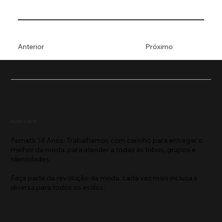
Anterior
Próximo
SOBRE NÓS
Fernatti 14 Anos: Trabalhamos com carinho para entregar o
melhor da moda, para atender a todas as tribos, grupos e
identidades.
Faça parte da revolução da moda, cada vez mais inclusa e
diversa para todos os estilos.