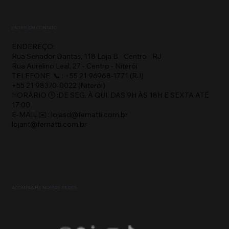
ENTRE EM CONTATO
ENDEREÇO:
Rua Senador Dantas, 118 Loja B - Centro - RJ
Rua Aurelino Leal, 27 - Centro - Niterói
TELEFONE 📞 : +55 21 96968-1771 (RJ)
+55 21 98370-0022 (Niterói)
HORÁRIO 🕒 :DE SEG. À QUI. DAS 9H ÀS 18H E SEXTA ATÉ
17:00
E-MAIL ✉️ : lojasd@fernatti.com.br
lojant@fernatti.com.br
ACOMPANHE NOSSAS REDES