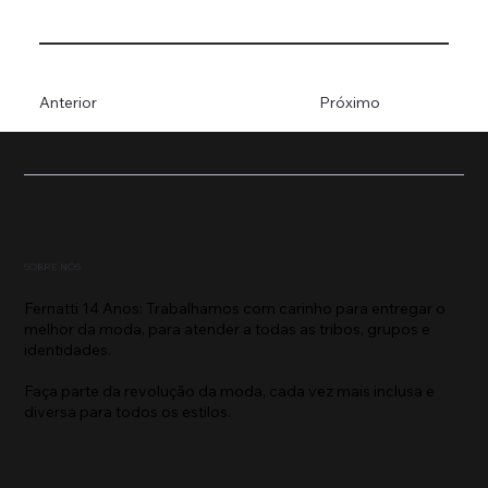
Anterior
Próximo
SOBRE NÓS
Fernatti 14 Anos: Trabalhamos com carinho para entregar o
melhor da moda, para atender a todas as tribos, grupos e
identidades.
Faça parte da revolução da moda, cada vez mais inclusa e
diversa para todos os estilos.